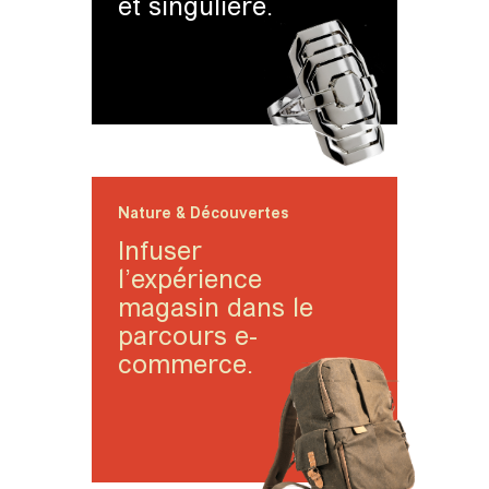
et singulière.
Nature & Découvertes
Infuser
l’expérience
magasin dans le
parcours e-
commerce.