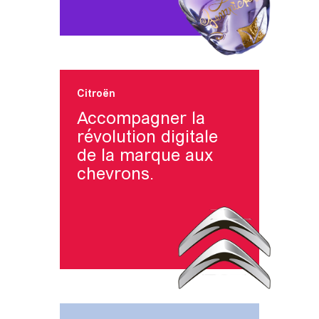
Citroën
Accompagner la
révolution digitale
de la marque aux
chevrons.